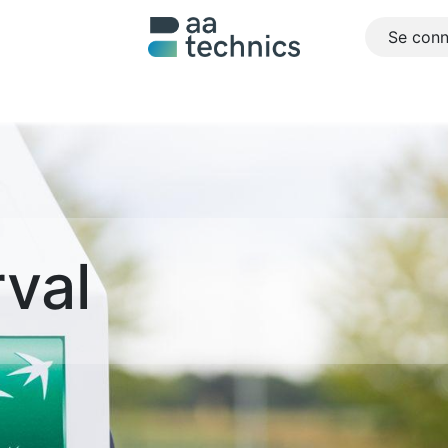
Se conn
pos de nous
Projets
Références
Emplois
Contacte
val